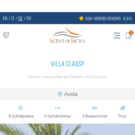
EN
IT
DE
FR
500+ VERIFIED REVIEWS · 4.9/5
0
VILLA CLASSY
Home
»
Luxusvillen auf Sizilien
»
Villa Classy
Avola
8 Schlafplätze
4 Schlafzimmer
3 Badezimmer
Pool