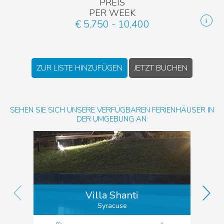
PREIS
PER WEEK
€ 5,750 - 10,400
ZUR LISTE HINZUFÜGEN
JETZT BUCHEN
SEHEN SIE SICH UNSERE VERFÜGBAREN FERIENHÄUSER IN
DER UMGEBUNG AN:
Villa Shanti
Syracuse