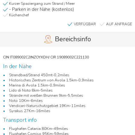
Kurzer Spaziergang zum Strand / Meer
- Parken in der Nähe (kostenlos)
Küchenchef
VERFÜGBAR
AUF ANFRAGE
Bereichsinfo
In der Nähe
Strandbad/Strand 450mt-0,2miles
Historisches Zentrum von Avola 1,5km-0,9miles
Marina di Avola 1,5km-0,9miles
Lido di Noto 8km-5miles
Strände mit weißen Brunnen 9km-5,5miles
Noto 10Km-6miles
Vendicari-Naturschutzgebiet 19Km-11miles
Syrakus 27Km-16miles
Transport info
Flughafen Catania 80Km-49miles
Flughafen Comiso 95Km-59miles