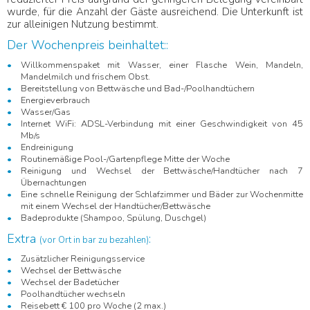
wurde, für die Anzahl der Gäste ausreichend. Die Unterkunft ist
zur alleinigen Nutzung bestimmt.
Der Wochenpreis beinhaltet::
Willkommenspaket mit Wasser, einer Flasche Wein, Mandeln,
Mandelmilch und frischem Obst.
Bereitstellung von Bettwäsche und Bad-/Poolhandtüchern
Energieverbrauch
Wasser/Gas
Internet WiFi: ADSL-Verbindung mit einer Geschwindigkeit von 45
Mb/s
Endreinigung
Routinemäßige Pool-/Gartenpflege Mitte der Woche
Reinigung und Wechsel der Bettwäsche/Handtücher nach 7
Übernachtungen
Eine schnelle Reinigung der Schlafzimmer und Bäder zur Wochenmitte
mit einem Wechsel der Handtücher/Bettwäsche
Badeprodukte (Shampoo, Spülung, Duschgel)
Extra
:
(vor Ort in bar zu bezahlen)
Zusätzlicher Reinigungsservice
Wechsel der Bettwäsche
Wechsel der Badetücher
Poolhandtücher wechseln
Reisebett € 100 pro Woche (2 max.)