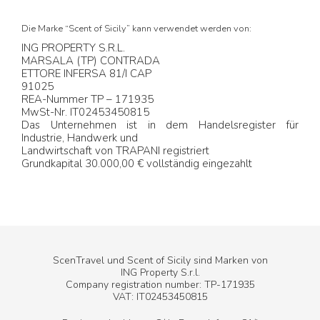
Die Marke “Scent of Sicily” kann verwendet werden von:
ING PROPERTY S.R.L.
MARSALA (TP) CONTRADA
ETTORE INFERSA 81/I CAP
91025
REA-Nummer TP – 171935
MwSt-Nr. IT02453450815
Das Unternehmen ist in dem Handelsregister für
Industrie, Handwerk und
Landwirtschaft von TRAPANI registriert
Grundkapital 30.000,00 € vollständig eingezahlt
ScenTravel und Scent of Sicily sind Marken von
ING Property S.r.l.
Company registration number: TP-171935
VAT: IT02453450815