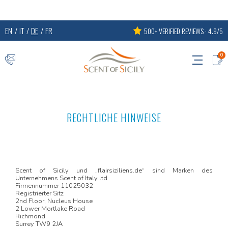
EN
IT
DE
FR
500+ VERIFIED REVIEWS · 4.9/5
0
RECHTLICHE HINWEISE
Scent of Sicily und „flairsiziliens.de“ sind Marken des
Unternehmens Scent of Italy ltd
Firmennummer 11025032
Registrierter Sitz
2nd Floor, Nucleus House
2 Lower Mortlake Road
Richmond
Surrey TW9 2JA