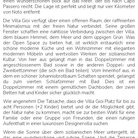
einen wunderschönen Blick auf das Meer, der bis nach Capo
Passero reicht. Die Lage ist perfekt und liegt nur vier Kilometer
von Noto entfernt
Die Villa Gioi verfügt über einen offenen Raum, der raffinierten
Minimalismus mit der freien Natur verbindet. Seine großen
Fenster schaffen eine nahtlose Verbindung zwischen der Villa,
dem blauen Himmel, dem Meer und dem üppigen Grün. Was
der Open Space zu bieten hat, ist wirklich erstaunlich: eine
schöne moderne Küche und ein Wohnzimmer mit eleganten
modernen Möbeln und wertvollen Werken der sizilianischen
Kultur. Von hier aus gelangt man in das Doppelzimmer mit
angeschlossenem Bad sowie in die anderen Doppel- und
Zweibettzimmer (die sich ein Bad teilen). Vom Innenhof aus, in
dem ein schöner Johannisbrotbaum Schatten spendet, gelangst
du zum vierten Schlafzimmer mit Bad. Dies ist ein
Doppelzimmer mit einem gemütlichen Dachboden, der zwei
Betten hat und Kinder sicher glücklich macht.
Wie angenehm! Die Tatsache, dass die Villa Gioi Platz für bis zu
acht Personen (+2 Kinder) bietet und dir die Möglichkeit gibt,
der Natur nahe zu kommen, macht sie zur besten Wahl für eine
Familie oder eine Gruppe von Freunden, die einen ruhigen
Aufenthalt in einer luxuriösen Designervilla suchen.
Wenn die Sonne über dem sizilianischen Meer untergeht, ist
das eine wunderschöne und ruhige Szene. Und die Terrasse