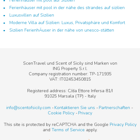
Ferienhäuser mit pool auf Sizilien
Ferienhäuser mit pool in der nähe des strandes auf sizilien
Luxusvillen auf Sizilien
Moderne Villa auf Sizilien: Luxus, Privatsphäre und Komfort
Sizilien FerienhÄuser in der nähe von unesco-stätten
ScenTravel und Scent of Sicily sind Marken von
ING Property S.r.l.
Company registration number: TP-171935
VAT: IT02453450815
Registered address: C/da Ettore Infersa 81/I
91025 Marsala (TP) - Italy
info@scentofsicily.com
Kontaktieren Sie uns
Partnerschaften
Cookie Policy
Privacy
This site is protected by reCAPTCHA and the Google
Privacy Policy
and
Terms of Service
apply.