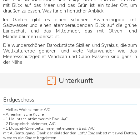
mit Blick auf das Meer und das Grün ist ein toller Ort, um
draußen zu essen. Was für ein herrlicher Anblick!
Im Garten gibt es einen schönen Swimmingpool mit
Salzwasser und einen atemberaubenden Blick auf die grüne
Landschaft und das Mittelmeer, das mit Oliven- und
Mandelbäumen übersät ist.
Die wunderschönen Barockstädte Sizilien und Syrakus, die zum
Weltkulturerbe gehören, und viele Naturwunder wie das
Meeresschutzgebiet Vendicari und Capo Passero sind ganz in
der Nähe.
Unterkunft
Erdgeschoss
- Helles Wohnzimmer A/C
- Amerikanische Küche
- 1 Hauptschlafzimmer mit Bad, A/C
- 2 Doppelschlafzimmer, A/C
- 1 Doppel-/Zweibettzimmer mit eigenem Bad, A/C
mit Außenzugang. Dank der einladenden Loft / Etagenbett mit zwei Betten,
werden die Kinder begeistern.