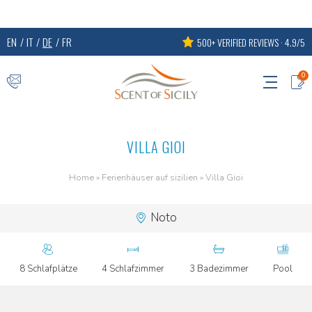
EN
IT
DE
FR
500+ VERIFIED REVIEWS · 4.9/5
0
VILLA GIOI
Home
»
Ferienhäuser auf sizilien
»
Villa Gioi
Noto
8 Schlafplätze
4 Schlafzimmer
3 Badezimmer
Pool