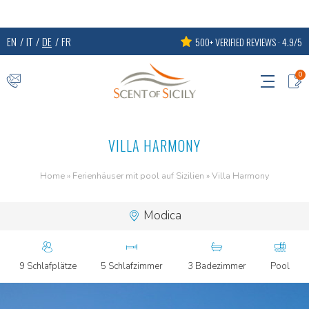
EN
IT
DE
FR
500+ VERIFIED REVIEWS · 4.9/5
0
VILLA HARMONY
Home
»
Ferienhäuser mit pool auf Sizilien
»
Villa Harmony
Modica
9 Schlafplätze
5 Schlafzimmer
3 Badezimmer
Pool