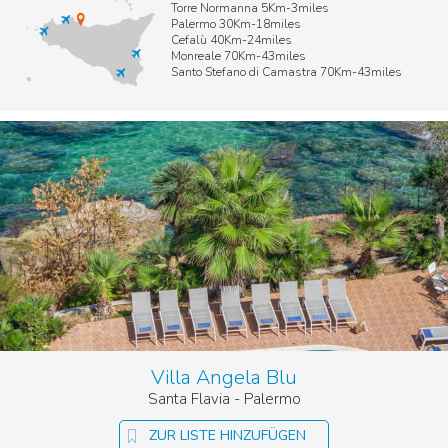
Torre Normanna 5Km-3miles
Palermo 30Km-18miles
Cefalù 40Km-24miles
Monreale 70Km-43miles
Santo Stefano di Camastra 70Km-43miles
Villa Angela Blu
Santa Flavia - Palermo
ZUR LISTE HINZUFÜGEN