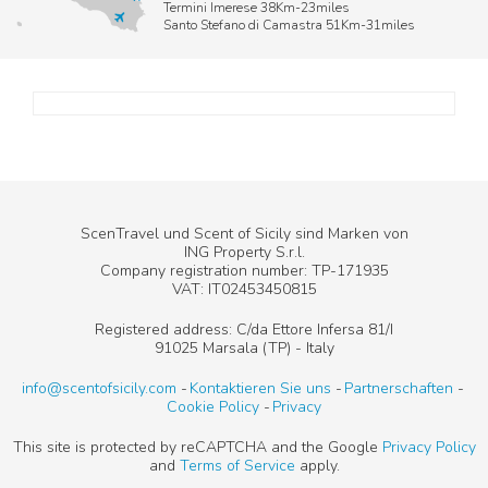
Termini Imerese 38Km-23miles
Santo Stefano di Camastra 51Km-31miles
ScenTravel und Scent of Sicily sind Marken von
ING Property S.r.l.
Company registration number: TP-171935
VAT: IT02453450815
Registered address: C/da Ettore Infersa 81/I
91025 Marsala (TP) - Italy
info@scentofsicily.com
Kontaktieren Sie uns
Partnerschaften
Cookie Policy
Privacy
This site is protected by reCAPTCHA and the Google
Privacy Policy
and
Terms of Service
apply.