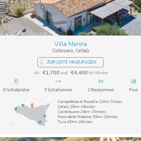
Villa Marina
Collesano, Cefalù
ZUR LISTE HINZUFÜGEN
€1,700
€4,400
Ab:
und:
für Woche
8 Schlafplätze
3 Schlafzimmer
2 Badezimmer
Pool
Campofelice di Roccella 11Km-7miles
Cefalù 25km-16miles
Castelbuono 24km-15miles
Parco delle Madonie 30km-20miles
Tusa 42Km-26miles