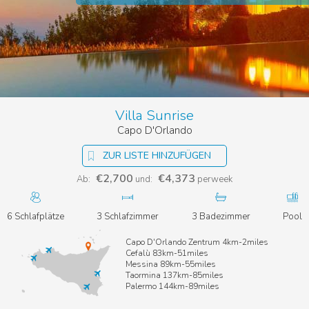
Villa Sunrise
Capo D'Orlando
ZUR LISTE HINZUFÜGEN
€2,700
€4,373
Ab:
und:
perweek
6 Schlafplätze
3 Schlafzimmer
3 Badezimmer
Pool
Capo D'Orlando Zentrum 4km-2miles
Cefalù 83km-51miles
Messina 89km-55miles
Taormina 137km-85miles
Palermo 144km-89miles