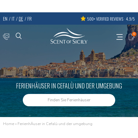
EN
IT
DE
FR
500+ VERIFIED REVIEWS · 4.9/5
0
FERIENHÄUSER IN CEFALÙ UND DER UMGEBUNG
Finden Sie Ferienhäuser
Home
»
FerienhÄuser in Cefalù und der umgebung