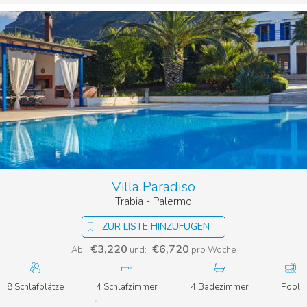
Villa Paradiso
Trabia - Palermo
ZUR LISTE HINZUFÜGEN
€3,220
€6,720
Ab:
und:
pro Woche
8 Schlafplätze
4 Schlafzimmer
4 Badezimmer
Pool