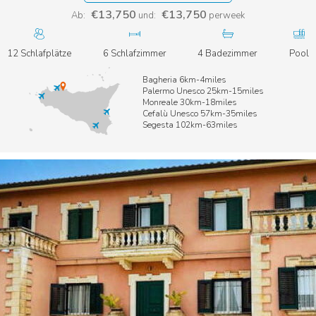
€13,750
€13,750
Ab:
und:
perweek
12 Schlafplätze
6 Schlafzimmer
4 Badezimmer
Pool
Bagheria 6km-4miles
Palermo Unesco 25km-15miles
Monreale 30km-18miles
Cefalù Unesco 57km-35miles
Segesta 102km-63miles