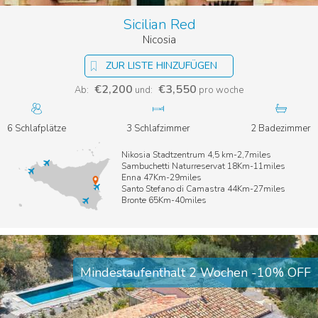
Sicilian Red
Nicosia
ZUR LISTE HINZUFÜGEN
€2,200
€3,550
Ab:
und:
pro woche
6 Schlafplätze
3 Schlafzimmer
2 Badezimmer
Nikosia Stadtzentrum 4,5 km-2,7miles
Sambuchetti Naturreservat 18Km-11miles
Enna 47Km-29miles
Santo Stefano di Camastra 44Km-27miles
Bronte 65Km-40miles
Mindestaufenthalt 2 Wochen -10% OFF